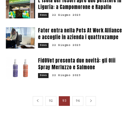
L’Isola dei Tesori apre due petstore in
Liguria: a Campomorone e Rapallo
22 Giugno 2023
News
Fater entra nella Pets At Work Alliance
e accoglie in azienda i quattrozampe
22 Giugno 2023
News
FidOVet presenta due novità: gli Olii
Spray Merluzzo e Salmone
22 Giugno 2023
News
92
93
94