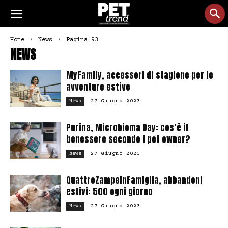
Home
News
Pagina 93
NEWS
MyFamily, accessori di stagione per le
avventure estive
27 Giugno 2023
News
Purina, Microbioma Day: cos’è il
benessere secondo i pet owner?
27 Giugno 2023
News
QuattroZampeinFamiglia, abbandoni
estivi: 500 ogni giorno
27 Giugno 2023
News