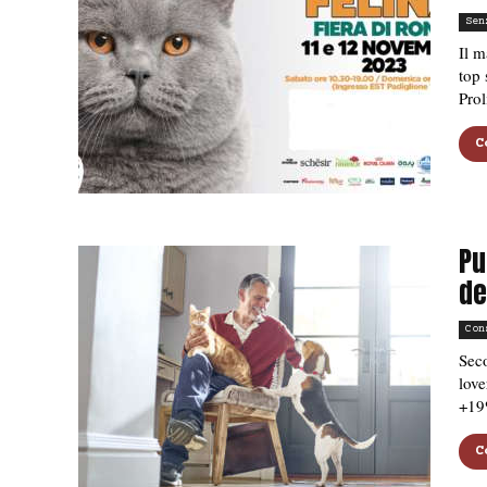
Sen
Il 
top 
Prol
C
Pu
de
Con
Seco
love
+19
C