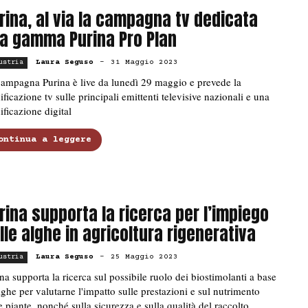
rina, al via la campagna tv dedicata
la gamma Purina Pro Plan
Laura Seguso
-
31 Maggio 2023
ustria
ampagna Purina è live da lunedì 29 maggio e prevede la
ificazione tv sulle principali emittenti televisive nazionali e una
ificazione digital
ontinua a leggere
rina supporta la ricerca per l’impiego
lle alghe in agricoltura rigenerativa
Laura Seguso
-
25 Maggio 2023
ustria
na supporta la ricerca sul possibile ruolo dei biostimolanti a base
lghe per valutarne l'impatto sulle prestazioni e sul nutrimento
e piante, nonché sulla sicurezza e sulla qualità del raccolto