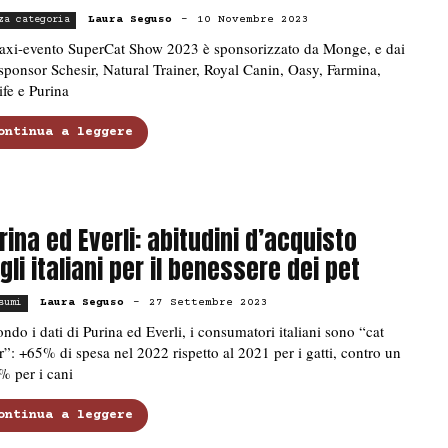
Laura Seguso
-
10 Novembre 2023
za categoria
maxi-evento SuperCat Show 2023 è sponsorizzato da Monge, e dai
sponsor Schesir, Natural Trainer, Royal Canin, Oasy, Farmina,
ife e Purina
ontinua a leggere
rina ed Everli: abitudini d’acquisto
gli italiani per il benessere dei pet
Laura Seguso
-
27 Settembre 2023
sumi
ndo i dati di Purina ed Everli, i consumatori italiani sono “cat
r”: +65% di spesa nel 2022 rispetto al 2021 per i gatti, contro un
% per i cani
ontinua a leggere