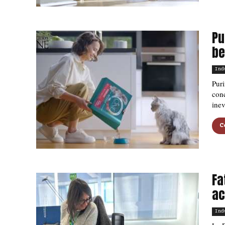
Pu
be
Ind
Puri
conc
inev
C
Fa
ac
Ind