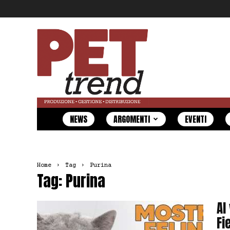
Pet
Trend
NEWS
ARGOMENTI
EVENTI
Home
Tag
Purina
Tag: Purina
Al
Fi