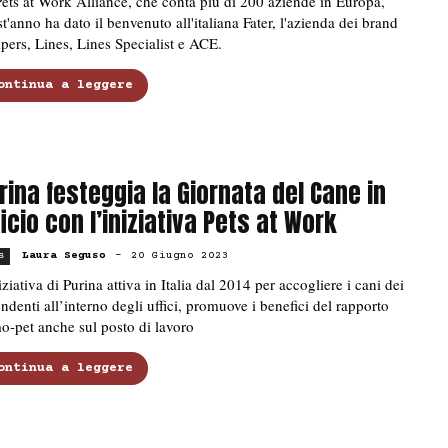
ets at Work Alliance, che conta più di 200 aziende in Europa,
t'anno ha dato il benvenuto all'italiana Fater, l'azienda dei brand
ers, Lines, Lines Specialist e ACE.
ontinua a leggere
rina festeggia la Giornata del Cane in
ficio con l’iniziativa Pets at Work
Laura Seguso
-
20 Giugno 2023
s
iziativa di Purina attiva in Italia dal 2014 per accogliere i cani dei
ndenti all’interno degli uffici, promuove i benefici del rapporto
-pet anche sul posto di lavoro
ontinua a leggere