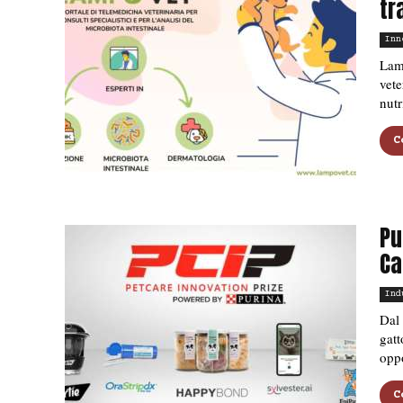
tr
Inn
Lamp
vete
nutr
C
Pu
Ca
Ind
Dal 
gatt
oppo
C