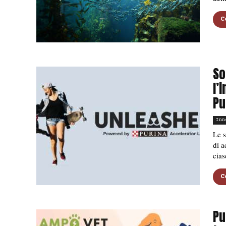
C
So
l’
Pu
Inn
Le s
di a
cia
C
Pu