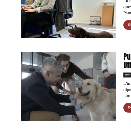
La P
ques
Pamp
C
Pu
Uf
New
L'in
dipe
uomo
C