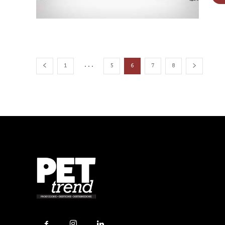
...
1
5
6
7
8