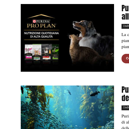
Pu
al
Ind
La c
pian
pian
C
Pu
de
Ind
Puri
di a
dell