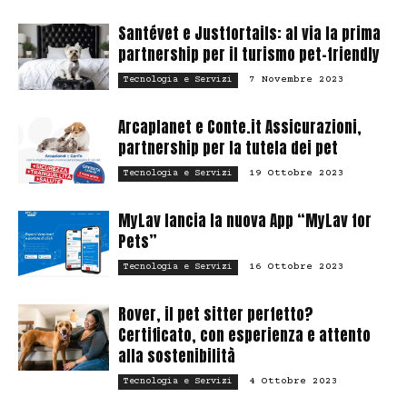
Santévet e Justfortails: al via la prima
partnership per il turismo pet-friendly
7 Novembre 2023
Tecnologia e Servizi
Arcaplanet e Conte.it Assicurazioni,
partnership per la tutela dei pet
19 Ottobre 2023
Tecnologia e Servizi
MyLav lancia la nuova App “MyLav for
Pets”
16 Ottobre 2023
Tecnologia e Servizi
Rover, il pet sitter perfetto?
Certificato, con esperienza e attento
alla sostenibilità
4 Ottobre 2023
Tecnologia e Servizi