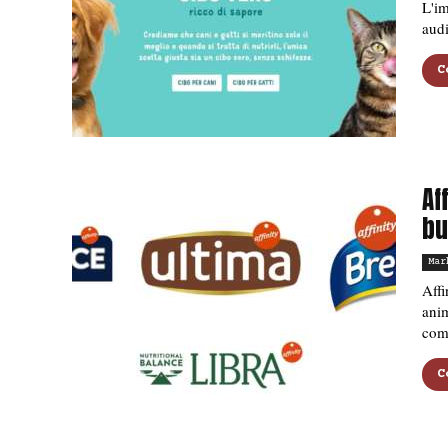
L'i
audi
C
Af
bu
Mar
Affi
anim
come
C