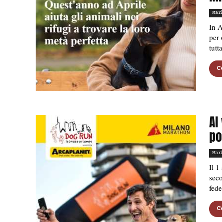
Mar
In A
per 
tutt
C
Al
po
Mar
Il 1
seco
fed
C