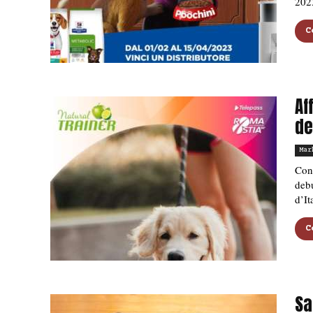
202
C
Af
de
Mar
Con 
debu
d’It
C
Sa