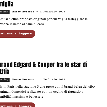
miglia
Marco Moresco
-
1 Febbraio 2023
keting
musi alcune proposte originali per chi voglia festeggiare la
rrenza insieme al cane di casa
ontinua a leggere
 brand Edgard & Cooper fra le star di
tflix
Marco Moresco
-
1 Febbraio 2023
keting
y in Paris nella stagione 3 alle prese con il brand belga del cibo
animali domestici realizzato con un occhio di riguardo a
enibilità massima e benessere
ontinua a leggere