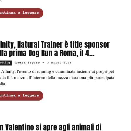
3
ontinua a leggere
finity, Natural Trainer è title sponsor
lla prima Dog Run a Roma, il 4...
Laura Seguso
-
3 Marzo 2023
keting
Affinity, l'evento di running e camminata insieme ai propri pet
tta il 4 marzo all’interno della mezza maratona più partecipata
alia
ontinua a leggere
n Valentino si apre agli animali di