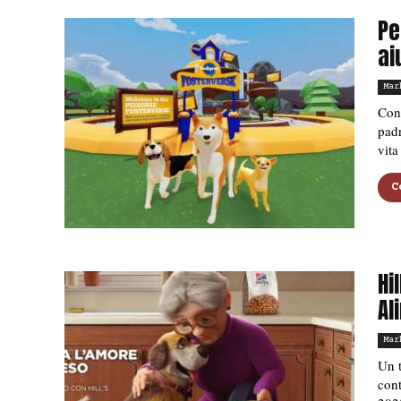
Pe
ai
Mar
Con 
padr
vita
C
Hi
Al
Mar
Un t
cont