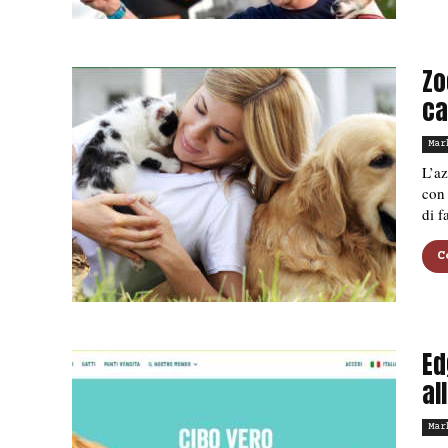
Zo
ca
Mar
L’az
con 
di f
C
Ed
al
Mar