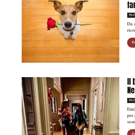
fa
Mar
Da a
rico
C
Il
Ne
Mar
Emil
per 
sost
C