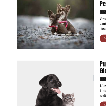
Pe
Ind
Gree
cani
sicu
C
Pu
Gi
Ind
L'az
l'in
welf
C