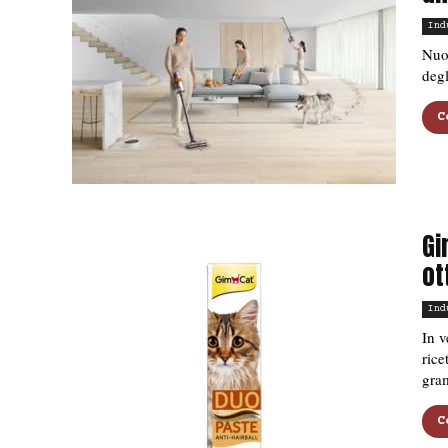
Ind
Nuov
degl
C
Gi
ot
Ind
In v
rice
gra
C