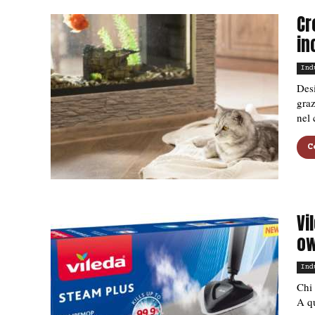
Cr
in
Ind
Desi
graz
nel 
C
Vi
ow
Ind
Chi 
A qu