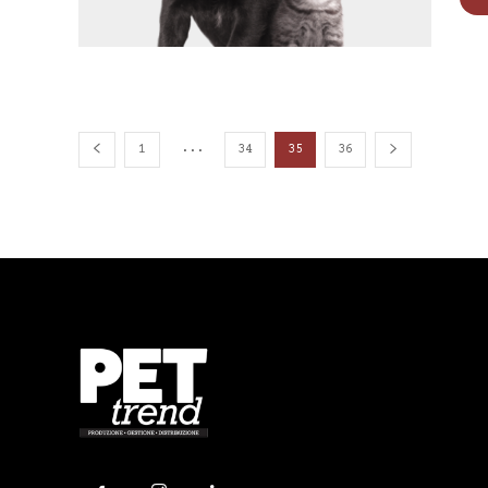
...
1
34
35
36