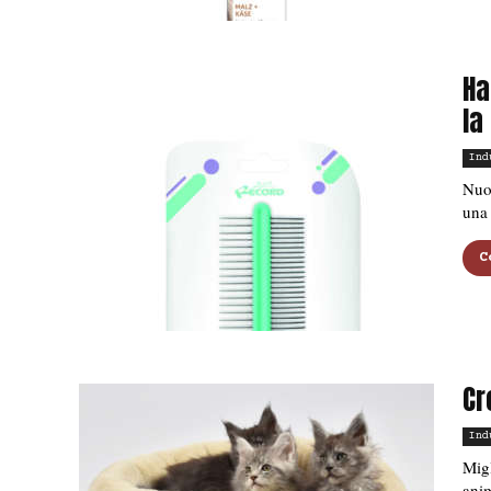
Ha
la
Ind
Nuov
una 
C
Cr
Ind
Migl
anim