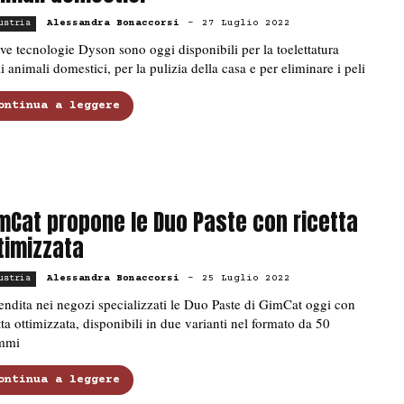
Alessandra Bonaccorsi
-
27 Luglio 2022
ustria
e tecnologie Dyson sono oggi disponibili per la toelettatura
i animali domestici, per la pulizia della casa e per eliminare i peli
ontinua a leggere
mCat propone le Duo Paste con ricetta
timizzata
Alessandra Bonaccorsi
-
25 Luglio 2022
ustria
endita nei negozi specializzati le Duo Paste di GimCat oggi con
tta ottimizzata, disponibili in due varianti nel formato da 50
mmi
ontinua a leggere