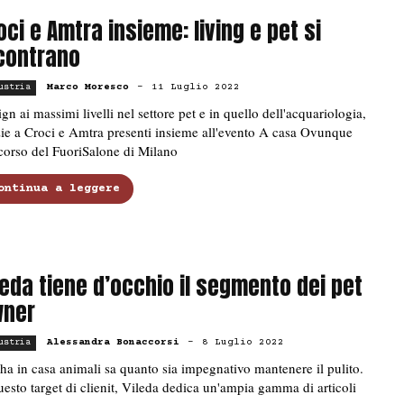
oci e Amtra insieme: living e pet si
contrano
Marco Moresco
-
11 Luglio 2022
ustria
gn ai massimi livelli nel settore pet e in quello dell'acquariologia,
ie a Croci e Amtra presenti insieme all'evento A casa Ovunque
corso del FuoriSalone di Milano
ontinua a leggere
leda tiene d’occhio il segmento dei pet
ner
Alessandra Bonaccorsi
-
8 Luglio 2022
ustria
ha in casa animali sa quanto sia impegnativo mantenere il pulito.
esto target di clienit, Vileda dedica un'ampia gamma di articoli