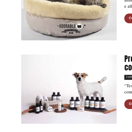
e al
C
Pr
co
Ind
“Te
com
C