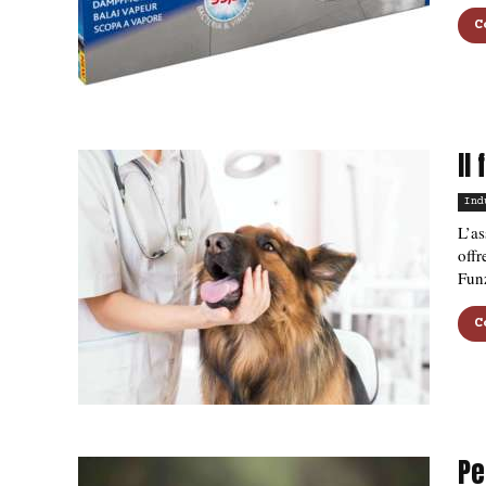
C
Il
Ind
L’as
offr
Funz
C
Pe