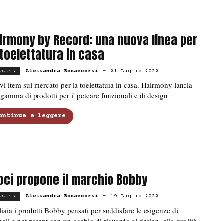
irmony by Record: una nuova linea per
 toelettatura in casa
Alessandra Bonaccorsi
-
21 Luglio 2022
ustria
i item sul mercato per la toelettatura in casa. Hairmony lancia
gamma di prodotti per il petcare funzionali e di design
ontinua a leggere
oci propone il marchio Bobby
Alessandra Bonaccorsi
-
19 Luglio 2022
ustria
iaia i prodotti Bobby pensati per soddisfare le esigenze di
ali e pet parent con un occhio di riguardo al design, alla qualità