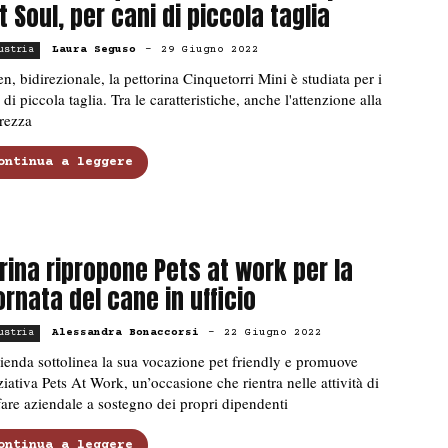
t Soul, per cani di piccola taglia
Laura Seguso
-
29 Giugno 2022
ustria
n, bidirezionale, la pettorina Cinquetorri Mini è studiata per i
 di piccola taglia. Tra le caratteristiche, anche l'attenzione alla
rezza
ontinua a leggere
rina ripropone Pets at work per la
ornata del cane in ufficio
Alessandra Bonaccorsi
-
22 Giugno 2022
ustria
ienda sottolinea la sua vocazione pet friendly e promuove
iziativa Pets At Work, un’occasione che rientra nelle attività di
are aziendale a sostegno dei propri dipendenti
ontinua a leggere