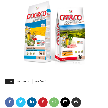
TAG
Adragna
petfood