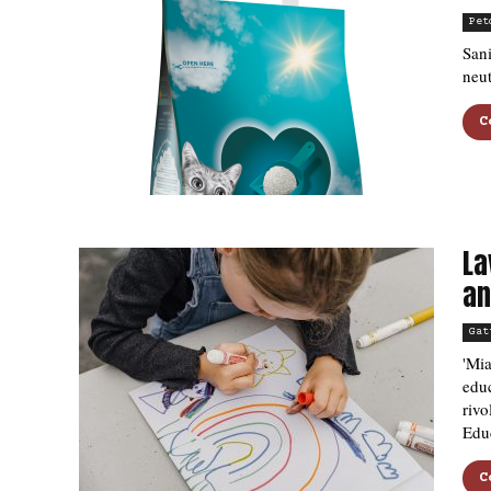
Pet
Sani
neut
C
La
an
Gat
'Mia
edu
rivo
Edu
C