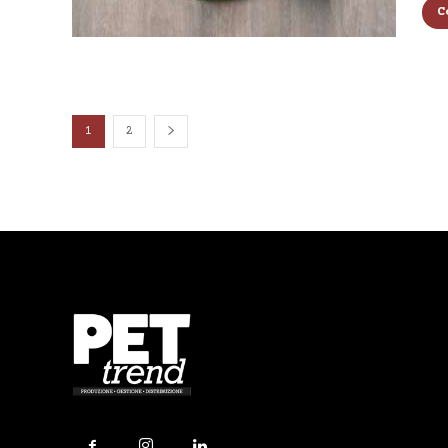
C
1
2