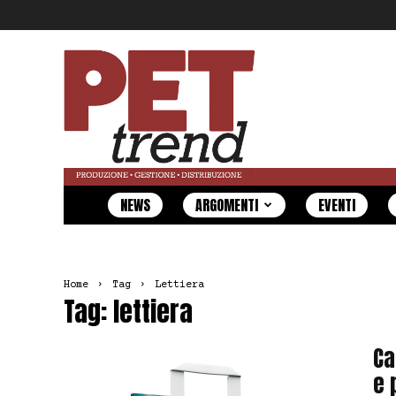
Pet
Trend
NEWS
ARGOMENTI
EVENTI
Home
Tag
Lettiera
Tag: lettiera
Ca
e 