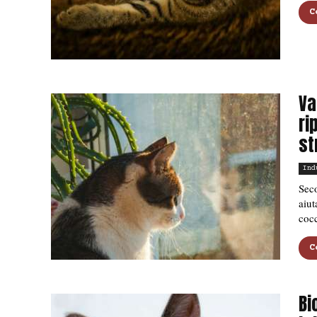
C
Va
ri
st
Ind
Seco
aiut
cocc
C
Bi