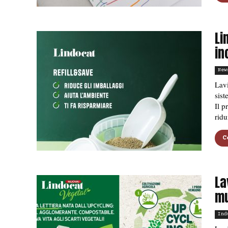
Li
in
New
Lavi
sist
Il 
ridu
C
La
mu
Ind