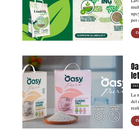
Lavi
mult
upcy
per 
C
Oa
le
Dal
La n
del 
real
C