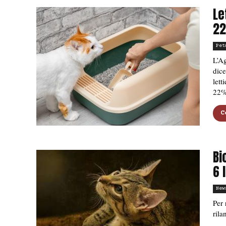
Le
22
Pet
L’Ag
dice
lett
22%
C
Bi
6 
New
Per 
rila