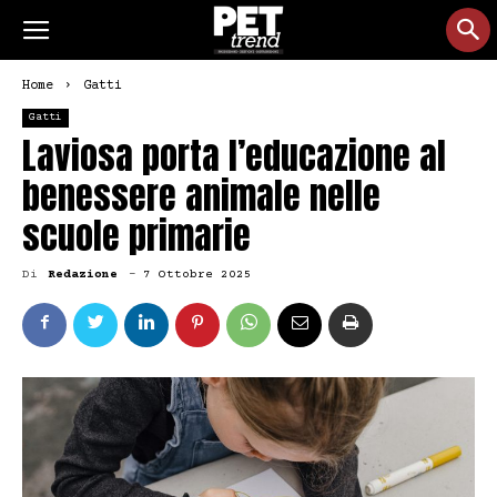
Home
Gatti
Gatti
Laviosa porta l’educazione al
benessere animale nelle
scuole primarie
Di
Redazione
-
7 Ottobre 2025