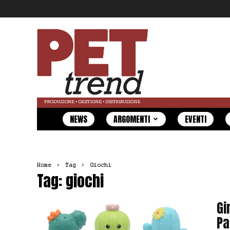
Pet
Trend
NEWS
ARGOMENTI
EVENTI
Home
Tag
Giochi
Tag: giochi
Gi
Pa