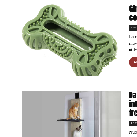
Gi
co
New
La n
movi
atti
C
Da
in
fr
Ind
Nuov