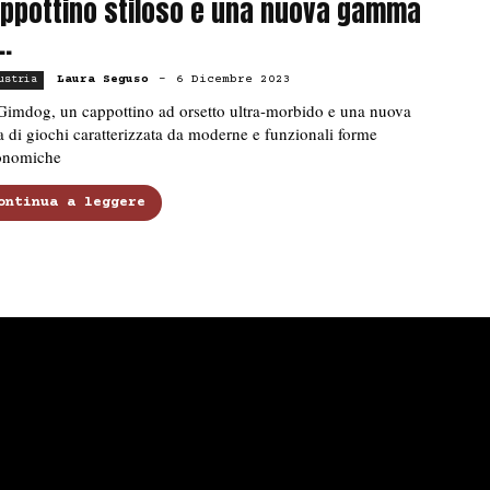
ppottino stiloso e una nuova gamma
..
Laura Seguso
-
6 Dicembre 2023
ustria
Gimdog, un cappottino ad orsetto ultra-morbido e una nuova
a di giochi caratterizzata da moderne e funzionali forme
onomiche
ontinua a leggere