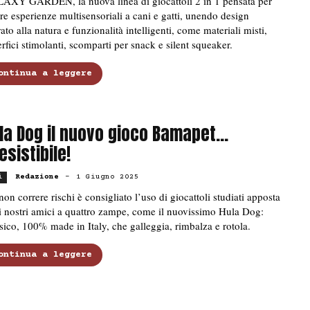
AXY GARDEN, la nuova linea di giocattoli 2 in 1 pensata per
ire esperienze multisensoriali a cani e gatti, unendo design
rato alla natura e funzionalità intelligenti, come materiali misti,
rfici stimolanti, scomparti per snack e silent squeaker.
ontinua a leggere
la Dog il nuovo gioco Bamapet…
resistibile!
Redazione
-
1 Giugno 2025
i
non correre rischi è consigliato l’uso di giocattoli studiati apposta
i nostri amici a quattro zampe, come il nuovissimo Hula Dog:
sico, 100% made in Italy, che galleggia, rimbalza e rotola.
ontinua a leggere