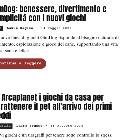
mDog: benessere, divertimento e
mplicità con i nuovi giochi
Laura Seguso
-
14 Maggio 2025
s
uova linea di giochi GimDog risponde al bisogno naturale di
mento, esplorazione e gioco del cane, supportando una vita
va, sana e felice
ontinua a leggere
 Arcaplanet i giochi da casa per
trattenere il pet all’arrivo dei primi
eddi
Laura Seguso
-
18 Ottobre 2024
ustria
i giochi e un tiragraffi per tenere sotto controllo lo stress,