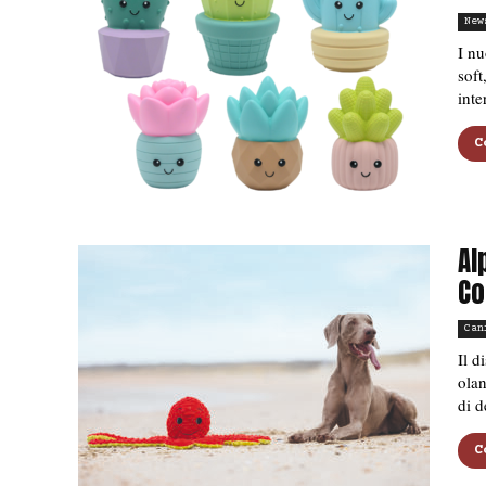
New
I n
soft
inte
C
Al
Co
Can
Il d
olan
di d
C