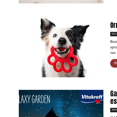
Or
Dal
Bama
aper
sua 
C
Ga
es
New