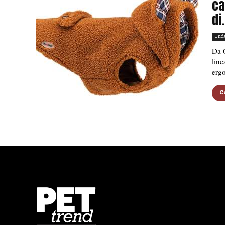
ca
di.
Ind
Da 
line
erg
C