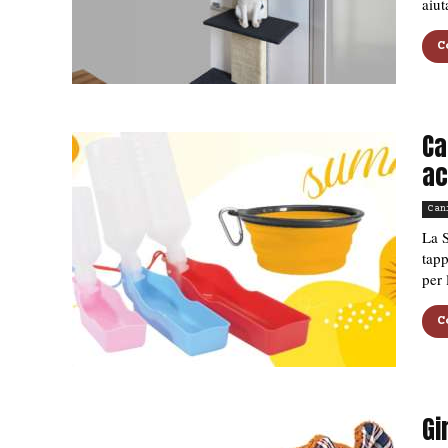
aiut
C
Ca
ac
Can
La S
tapp
per 
C
Gi