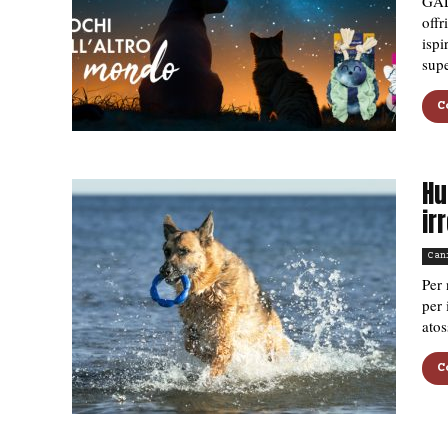
GAL
offr
ispi
supe
C
Hu
ir
Can
Per 
per 
atos
C