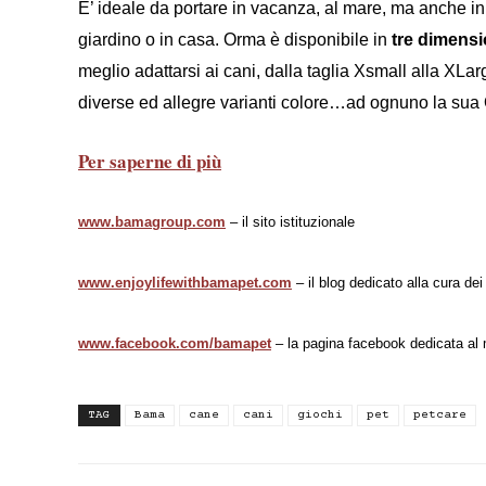
E’ ideale da portare in vacanza, al mare, ma anche in
giardino o in casa. Orma è disponibile in
tre dimensi
meglio adattarsi ai cani, dalla taglia Xsmall alla XLar
diverse ed allegre varianti colore…ad ognuno la sua
Per saperne di più
www.bamagroup.com
– il sito istituzionale
www.enjoylifewithbamapet.com
– il blog dedicato alla cura dei
www.facebook.com/bamapet
– la pagina facebook dedicata al
TAG
Bama
cane
cani
giochi
pet
petcare