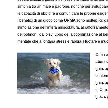
sintonia tra animale e padrone, nonché per sviluppar
le capacità di ubbidire e comunicare le proprie esige
I benefici di un gioco come
ORMA
sono molteplici: da
stimolazione dell’intera muscolatura, al rafforzament
dei polmoni, dallo sviluppo della coordinazione al b
mentale che allontana stress e rabbia. Nuotare e muo
Orma è
atossi
guinzag
contem
guinzag
di Orma
gioca, 