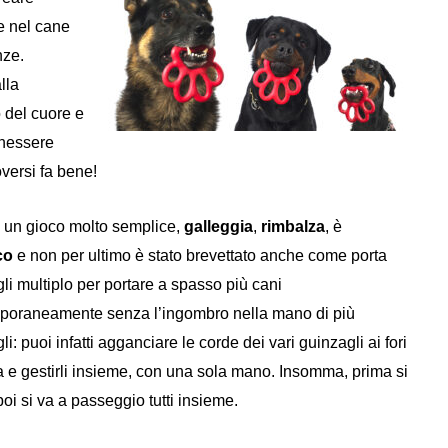
e nel cane
nze.
lla
o del cuore e
enessere
versi fa bene!
 un gioco molto semplice,
galleggia
,
rimbalza
, è
co
e non per ultimo è stato brevettato anche come porta
li multiplo per portare a spasso più cani
poraneamente senza l’ingombro nella mano di più
li: puoi infatti agganciare le corde dei vari guinzagli ai fori
 e gestirli insieme, con una sola mano. Insomma, prima si
poi si va a passeggio tutti insieme.