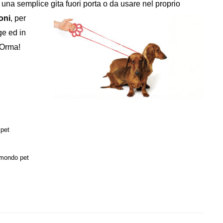
 una semplice gita fuori porta o da usare nel
proprio
oni
, per
ge ed in
 Orma!
 pet
 mondo pet