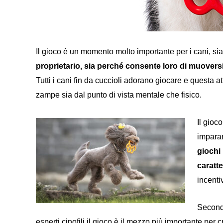
Il gioco è un momento molto importante per i cani, si
proprietario, sia perché consente loro di muoversi e 
Tutti i cani fin da cuccioli adorano giocare e questa a
zampe sia dal punto di vista mentale che fisico.
Il gioc
imparar
giochi
caratt
incenti
Second
esperti cinofili il gioco è il mezzo più importante per 