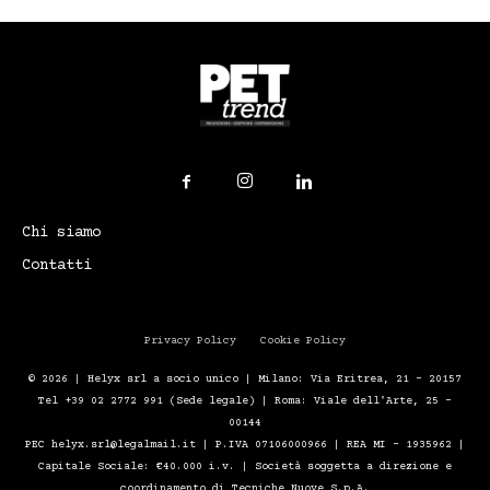
Chi siamo
Contatti
Privacy Policy
Cookie Policy
© 2026 | Helyx srl a socio unico | Milano: Via Eritrea, 21 – 20157
Tel +39 02 2772 991 (Sede legale) | Roma: Viale dell'Arte, 25 -
00144
PEC helyx.srl@legalmail.it | P.IVA 07106000966 | REA MI - 1935962 |
Capitale Sociale: €40.000 i.v. | Società soggetta a direzione e
coordinamento di Tecniche Nuove S.p.A.