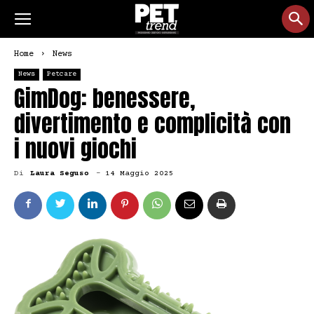
Home
News
News
Petcare
GimDog: benessere,
divertimento e complicità con
i nuovi giochi
Di
Laura Seguso
-
14 Maggio 2025