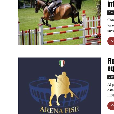
in
Cav
Con 
tess
cava
C
Fi
eq
Cav
Al p
osta
FIS
C