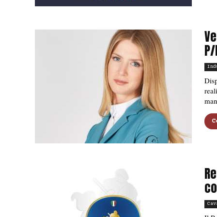
Ve
P/
Ind
Disp
real
man
C
Re
co
Cav