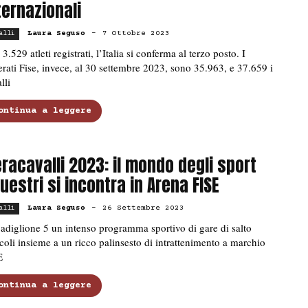
ternazionali
Laura Seguso
-
7 Ottobre 2023
alli
3.529 atleti registrati, l’Italia si conferma al terzo posto. I
erati Fise, invece, al 30 settembre 2023, sono 35.963, e 37.659 i
lli
ontinua a leggere
eracavalli 2023: il mondo degli sport
uestri si incontra in Arena FISE
Laura Seguso
-
26 Settembre 2023
alli
adiglione 5 un intenso programma sportivo di gare di salto
coli insieme a un ricco palinsesto di intrattenimento a marchio
E
ontinua a leggere