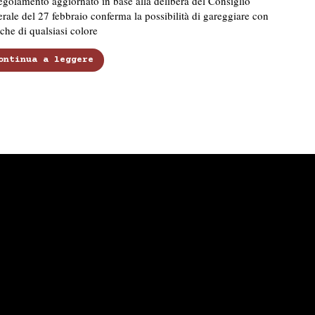
egolamento aggiornato in base alla delibera del Consiglio
rale del 27 febbraio conferma la possibilità di gareggiare con
che di qualsiasi colore
ontinua a leggere