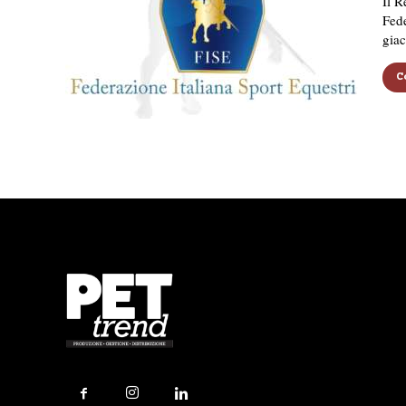
Il R
Fede
giac
C