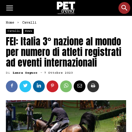
Home
Cavalli
Cavalli
News
FEI: Italia 3° nazione al mondo
per numero di atleti registrati
ad eventi internazionali
Di
Laura Seguso
-
7 Ottobre 2023