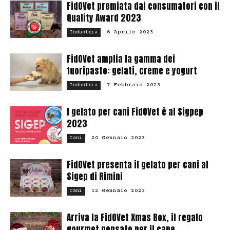
FidOVet premiata dai consumatori con il
Quality Award 2023
6 Aprile 2023
Industria
FidOVet amplia la gamma dei
fuoripasto: gelati, creme e yogurt
7 Febbraio 2023
Industria
I gelato per cani FidOVet è al Sigpep
2023
20 Gennaio 2023
Cani
FidOVet presenta il gelato per cani al
Sigep di Rimini
12 Gennaio 2023
Cani
Arriva la FidOVet Xmas Box, il regalo
gourmet pensato per il cane