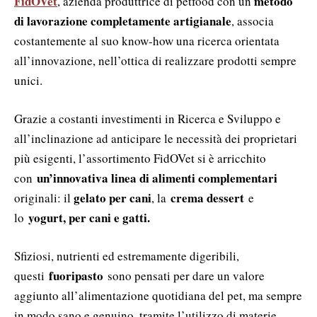
FidOVet
metodo
, azienda produttrice di petfood con un
di lavorazione completamente artigianale
, associa
costantemente al suo know-how una ricerca orientata
all’innovazione, nell’ottica di realizzare prodotti sempre
unici.
Grazie a costanti investimenti in Ricerca e Sviluppo e
all’inclinazione ad anticipare le necessità dei proprietari
più esigenti, l’assortimento FidOVet si è arricchito
un’innovativa linea di alimenti complementari
con
gelato per cani
crema dessert
originali: il
, la
e
yogurt, per cani e gatti.
lo
Sfiziosi, nutrienti ed estremamente digeribili,
fuoripasto
questi
sono pensati per dare un valore
aggiunto all’alimentazione quotidiana del pet, ma sempre
in modo sano e genuino, tramite l’utilizzo di materie