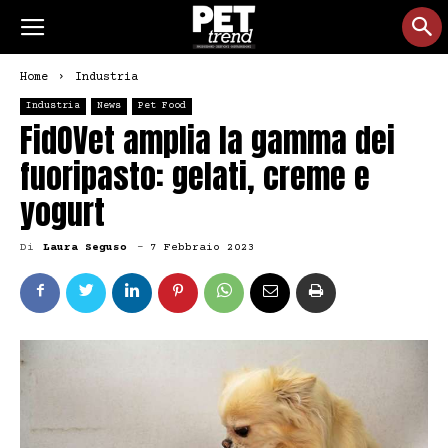
Home
Industria
Industria
News
Pet Food
FidOVet amplia la gamma dei
fuoripasto: gelati, creme e
yogurt
Di
Laura Seguso
-
7 Febbraio 2023