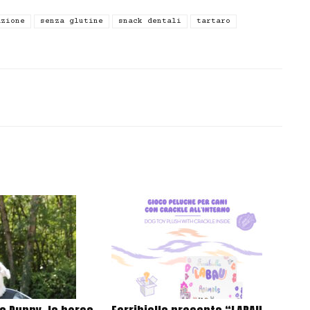
azione
senza glutine
snack dentali
tartaro