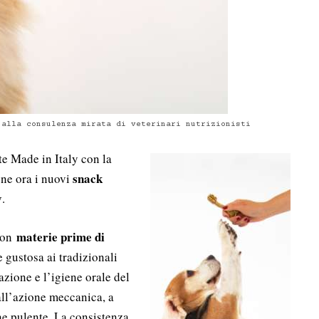
 alla consulenza mirata di veterinari nutrizionisti
e Made in Italy con la
snack
ne ora i nuovi
y
.
materie prime di
 con
 gustosa ai tradizionali
azione e l’igiene orale del
all’azione meccanica, a
ne pulente. La consistenza