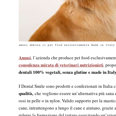
amusi abbina il pet food esclusivamente Made in Italy
Amusi
, l’azienda che produce pet food esclusivament
consulenza mirata di veterinari nutrizionisti
, propo
dentali 100% vegetali, senza glutine e made in Ital
I Dental Smile sono prodotti e confezionati in Italia
qualità,
che vogliono essere un’alternativa più sana e
ossi in pelle o in nylon. Valido supporto per la mastic
cane, intrattengono a lungo il cane e aiutano, grazie 
ridurre la formazione del tartaro esercitando un’azio