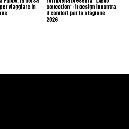
a Puppy, la borsa
Ferribiella presenta “LABAU
per viaggiare in
collection”: il design incontra
cane
il comfort per la stagione
2026