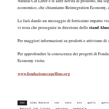
Natural Cat Litter e le altre novità di prodotto, ma so
economico, che chiamiamo Reintegration Economy, aff
Lo farà dando un messaggio di fortissimo impatto vis
stand Almo
vi resta che proseguire in direzione dello
Per maggiori informazioni su prodotti e attivismo di
Per approfondire la conoscenza dei progetti di Fond
Economy visita:
www.fondazionecapellino.org
TAG
Almo Nature
cat
cats
eco
gatti
gatt
Natural Cat Litter
petcare
vegetale