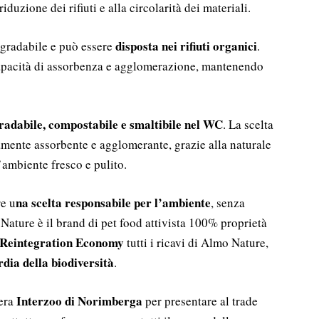
iduzione dei rifiuti e alla circolarità dei materiali.
disposta nei rifiuti organici
egradabile e può essere
.
 capacità di assorbenza e agglomerazione, mantenendo
radabile, compostabile e smaltibile nel WC
. La scelta
ltamente assorbente e agglomerante, grazie alla naturale
’ambiente fresco e pulito.
na scelta responsabile per l’ambiente
re u
, senza
Nature è il brand di pet food attivista 100% proprietà
Reintegration Economy
tutti i ricavi di Almo Nature,
dia della biodiversità
.
Interzoo di Norimberga
era
per presentare al trade