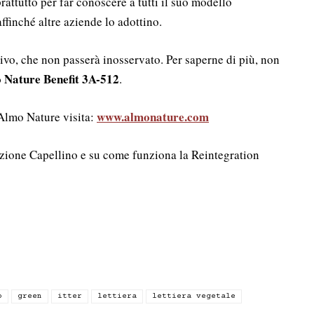
prattutto per far conoscere a tutti il suo modello
inché altre aziende lo adottino.
ivo, che non passerà inosservato. Per saperne di più, non
 Nature Benefit 3A-512
.
www.almonature.com
 Almo Nature visita:
azione Capellino e su come funziona la Reintegration
o
green
itter
lettiera
lettiera vegetale