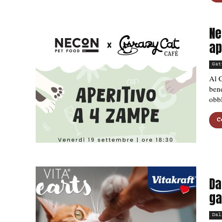
Ne
ap
Gat
Al 
bene
obbl
C
Da
ga
Dal