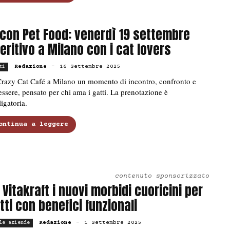
con Pet Food: venerdì 19 settembre
eritivo a Milano con i cat lovers
Redazione
-
16 Settembre 2025
ti
Crazy Cat Café a Milano un momento di incontro, confronto e
ssere, pensato per chi ama i gatti. La prenotazione è
igatoria.
ontinua a leggere
contenuto sponsorizzato
 Vitakraft i nuovi morbidi cuoricini per
tti con benefici funzionali
Redazione
-
1 Settembre 2025
le aziende