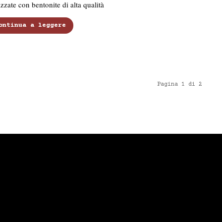
izzate con bentonite di alta qualità
ontinua a leggere
Pagina 1 di 2