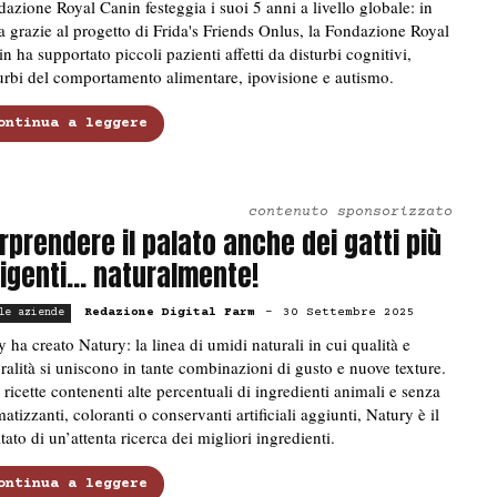
azione Royal Canin festeggia i suoi 5 anni a livello globale: in
ia grazie al progetto di Frida's Friends Onlus, la Fondazione Royal
n ha supportato piccoli pazienti affetti da disturbi cognitivi,
urbi del comportamento alimentare, ipovisione e autismo.
ontinua a leggere
contenuto sponsorizzato
rprendere il palato anche dei gatti più
igenti… naturalmente!
Redazione Digital Farm
-
30 Settembre 2025
le aziende
 ha creato Natury: la linea di umidi naturali in cui qualità e
ralità si uniscono in tante combinazioni di gusto e nuove texture.
ricette contenenti alte percentuali di ingredienti animali e senza
atizzanti, coloranti o conservanti artificiali aggiunti, Natury è il
ltato di un’attenta ricerca dei migliori ingredienti.
ontinua a leggere