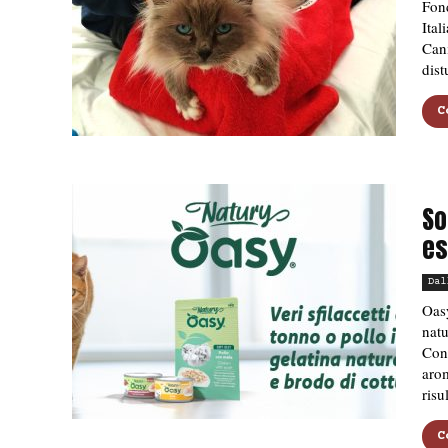
Fond
Ital
Cani
dist
C
So
es
Dal
Oasy
natu
Con 
arom
risu
C