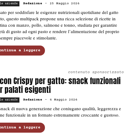
Redazione
-
25 Maggio 2026
le aziende
ato per soddisfare le esigenze nutrizionali quotidiane del gatto
to, questo multipack propone una ricca selezione di ricette in
tina con manzo, pollo, salmone e tonno, studiata per garantire
età di gusto ad ogni pasto e rendere l’alimentazione del proprio
sempre piacevole e stimolante.
ontinua a leggere
contenuto sponsorizzato
con Crispy per gatto: snack funzionali
r palati esigenti
Redazione
-
6 Maggio 2026
le aziende
snack di nuova generazione che coniugano qualità, leggerezza e
ne funzionale in un formato estremamente croccante e gustoso.
ontinua a leggere