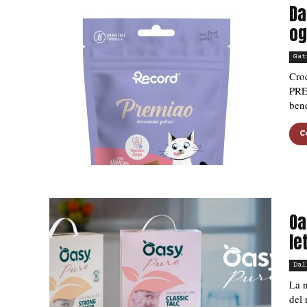
Da
og
Gat
Croc
PRE
bene
C
Oa
le
Dal
La n
del 