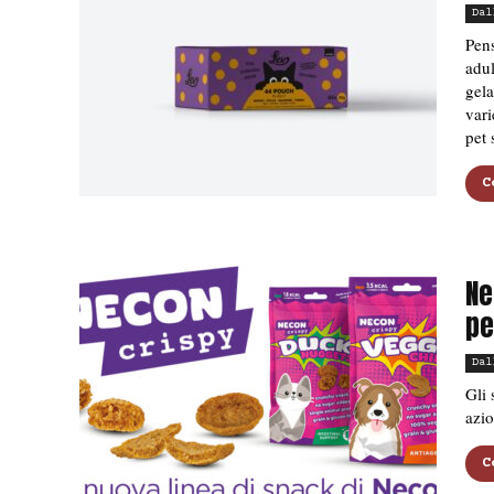
Dal
Pens
adul
gela
vari
pet 
C
Ne
pe
Dal
Gli 
azio
C