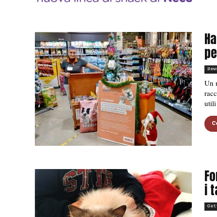
Ha
pe
New
Un n
racc
util
C
Fo
i 
Gat