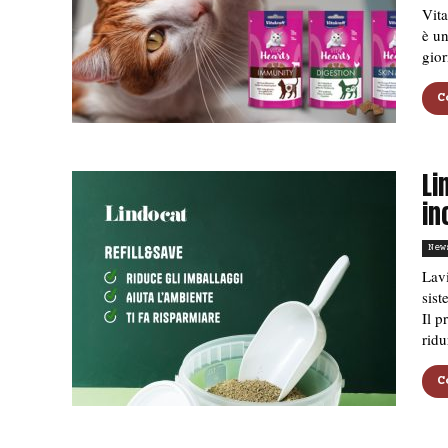
Vita
è un
gior
C
Li
in
New
Lavi
sist
Il 
ridu
C