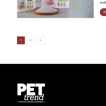
real
C
1
2