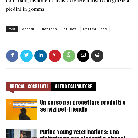
con i baffi, lavabile in lavastoviglie è antiscivolo grazie ai
piedini in gomma.
TAG
design
National Pet Day
United Pets
ARTICOLI CORRELATI
ALTRO DALL'AUTORE
Un corso per progettare prodotti e
servizi pet-friendly
Purina Young Veterinarians: una