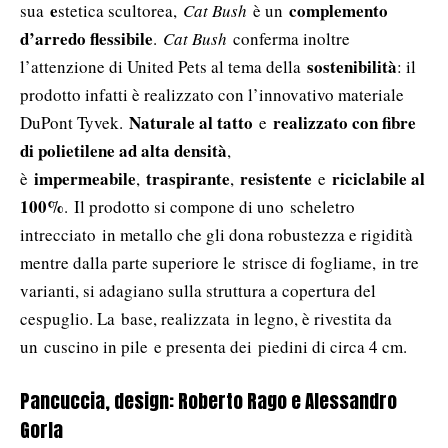
e
complemento
sua
stetica scultorea,
Cat Bush
è un
d’arredo flessibile
.
Cat Bush
conferma inoltre
sostenibilità
l’attenzione di United Pets al tema della
: il
prodotto infatti è realizzato con l’innovativo materiale
Naturale al tatto
r
ealizzato con fibre
DuPont Tyvek.
e
di polietilene ad alta densità
,
impermeabile
traspirante
resistente
riciclabile al
è
,
,
e
100%
. Il prodotto si compone di uno scheletro
intrecciato in metallo che gli dona robustezza e rigidità
mentre dalla parte superiore le strisce di fogliame, in tre
varianti, si adagiano sulla struttura a copertura del
cespuglio. La base, realizzata in legno, è rivestita da
un cuscino in pile e presenta dei piedini di circa 4 cm.
Pancuccia, design: Roberto Rago e Alessandro
Gorla