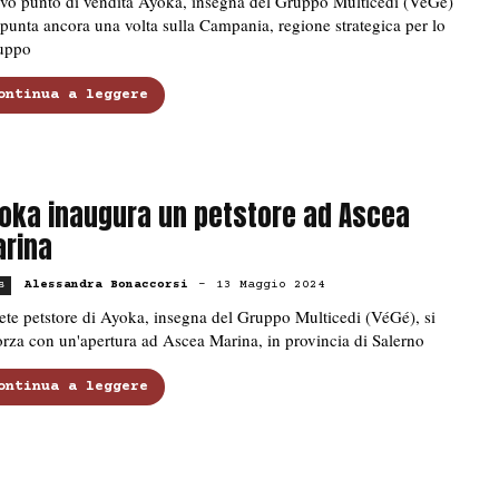
vo punto di vendita Ayoka, insegna del Gruppo Multicedi (VéGé)
punta ancora una volta sulla Campania, regione strategica per lo
luppo
ontinua a leggere
oka inaugura un petstore ad Ascea
rina
Alessandra Bonaccorsi
-
13 Maggio 2024
s
ete petstore di Ayoka, insegna del Gruppo Multicedi (VéGé), si
orza con un'apertura ad Ascea Marina, in provincia di Salerno
ontinua a leggere