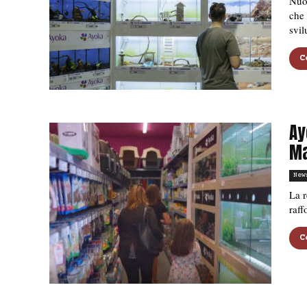
Nuo
che 
svi
C
Ay
Ma
New
La r
raff
C