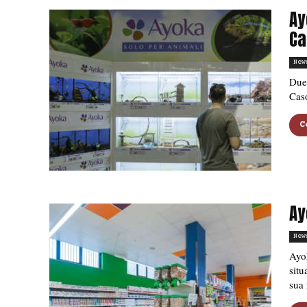
Ay
Ca
New
Due 
Caso
C
Ay
New
Ayok
situ
sua 