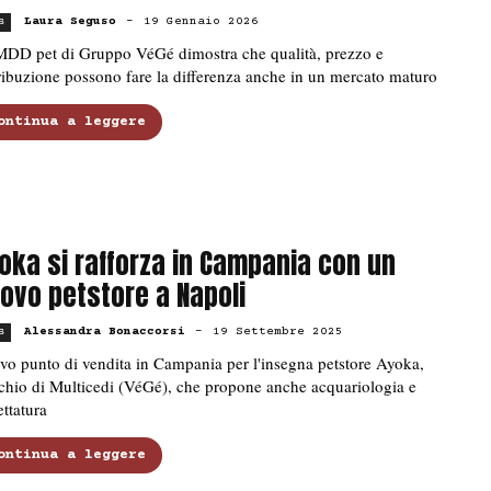
Laura Seguso
-
19 Gennaio 2026
s
MDD pet di Gruppo VéGé dimostra che qualità, prezzo e
ribuzione possono fare la differenza anche in un mercato maturo
ontinua a leggere
oka si rafforza in Campania con un
ovo petstore a Napoli
Alessandra Bonaccorsi
-
19 Settembre 2025
s
o punto di vendita in Campania per l'insegna petstore Ayoka,
chio di Multicedi (VéGé), che propone anche acquariologia e
ettatura
ontinua a leggere