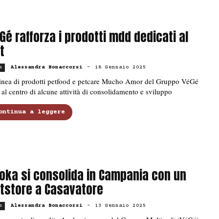
Gé rafforza i prodotti mdd dedicati al
t
Alessandra Bonaccorsi
-
18 Gennaio 2025
s
linea di prodotti petfood e petcare Mucho Amor del Gruppo VéGé
 al centro di alcune attività di consolidamento e sviluppo
ontinua a leggere
oka si consolida in Campania con un
tstore a Casavatore
Alessandra Bonaccorsi
-
13 Gennaio 2025
s