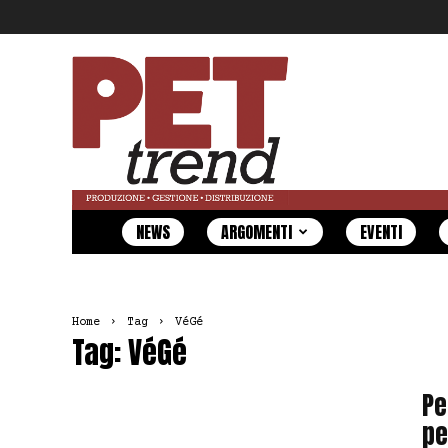
Pet
Trend
NEWS
ARGOMENTI
EVENTI
Home
Tag
VéGé
Tag: VéGé
Pe
pe