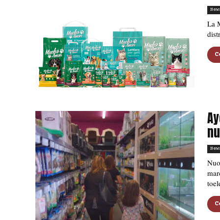
New
La 
dist
C
Ay
nu
New
Nuov
mar
toel
C