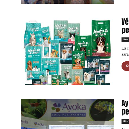
Vé
pe
New
La 
sarà
C
Ay
pe
New