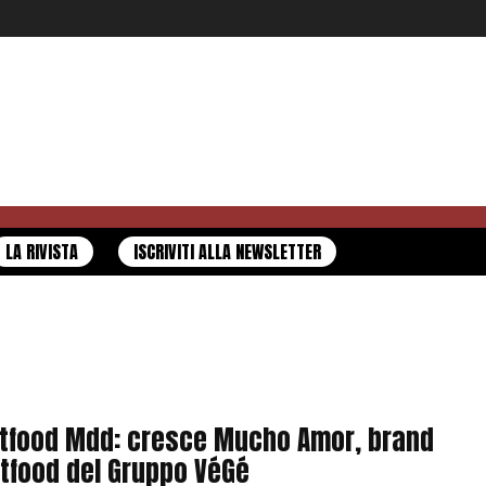
LA RIVISTA
ISCRIVITI ALLA NEWSLETTER
tfood Mdd: cresce Mucho Amor, brand
tfood del Gruppo VéGé