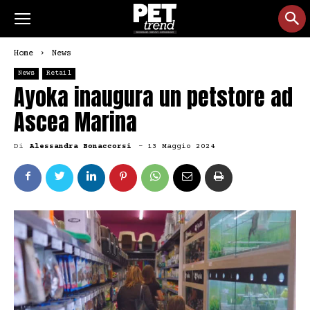
Home
News
News
Retail
Ayoka inaugura un petstore ad
Ascea Marina
Di
Alessandra Bonaccorsi
-
13 Maggio 2024