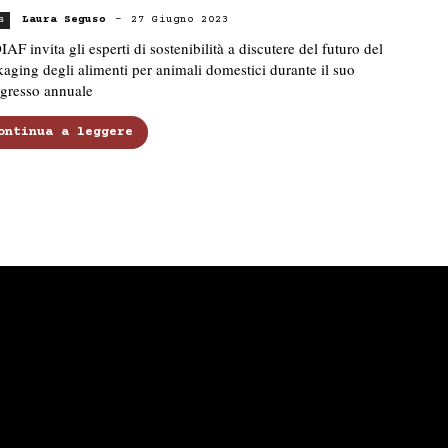
Laura Seguso
-
27 Giugno 2023
s
AF invita gli esperti di sostenibilità a discutere del futuro del
aging degli alimenti per animali domestici durante il suo
gresso annuale
ontinua a leggere