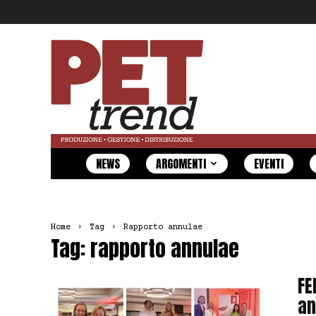
Pet
Trend
NEWS
ARGOMENTI
EVENTI
Home
Tag
Rapporto annulae
Tag: rapporto annulae
FE
an