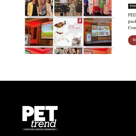
New
FEDI
pack
Con
C