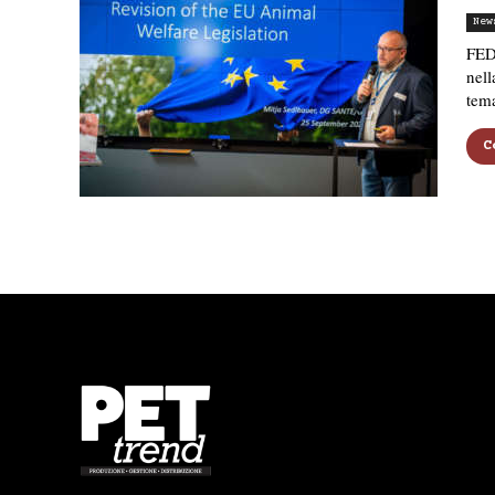
New
FED
nell
tem
C