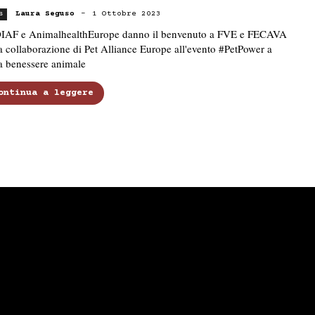
Laura Seguso
-
1 Ottobre 2023
s
IAF e AnimalhealthEurope danno il benvenuto a FVE e FECAVA
a collaborazione di Pet Alliance Europe all'evento #PetPower a
a benessere animale
ontinua a leggere