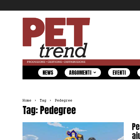
Pet
Trend
NEWS
ARGOMENTI
EVENTI
Home
Tag
Pedegree
Tag: Pedegree
Pe
ai