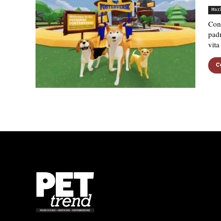
Mar
Con 
padr
vita
C