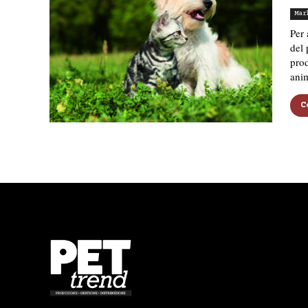
Mar
Per 
del 
prod
anim
C