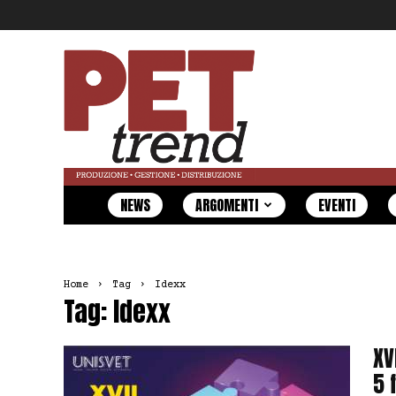
Pet
Trend
NEWS
ARGOMENTI
EVENTI
Home
Tag
Idexx
Tag: Idexx
XV
5 