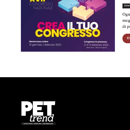
New
Ogni
megl
di p
C