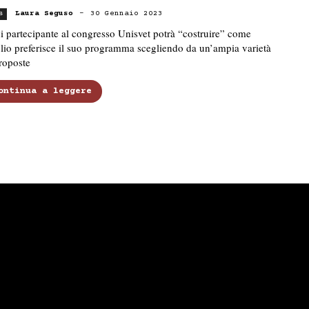
Laura Seguso
-
30 Gennaio 2023
s
 partecipante al congresso Unisvet potrà “costruire” come
io preferisce il suo programma scegliendo da un’ampia varietà
roposte
ontinua a leggere