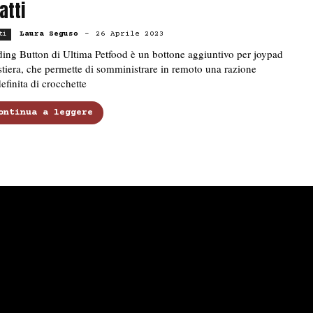
gatti
Laura Seguso
-
26 Aprile 2023
ti
ing Button di Ultima Petfood è un bottone aggiuntivo per joypad
stiera, che permette di somministrare in remoto una razione
efinita di crocchette
ontinua a leggere