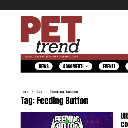
Pet
Trend
NEWS
ARGOMENTI
EVENTI
Home
Tag
Feeding Button
Tag: Feeding Button
Ul
co