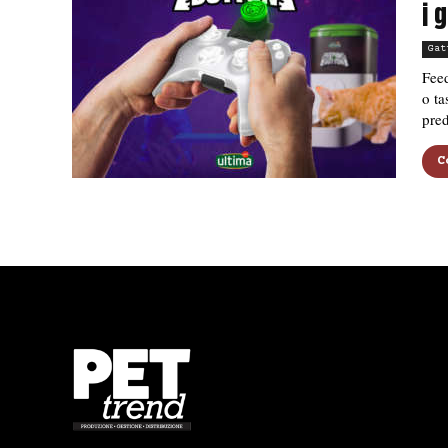
i 
Gat
Feed
o ta
pred
C