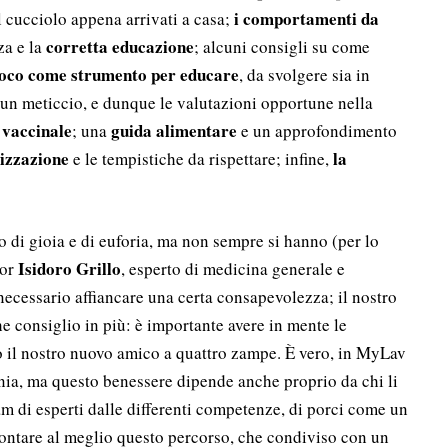
i comportamenti da
l cucciolo appena arrivati a casa;
corretta educazione
za e la
; alcuni consigli su come
 gioco come strumento per educare
, da svolgere sia in
 un meticcio, e dunque le valutazioni opportune nella
i vaccinale
guida alimentare
; una
e un approfondimento
ilizzazione
la
e le tempistiche da rispettare; infine,
di gioia e di euforia, ma non sempre si hanno (per lo
Isidoro Grillo
tor
, esperto di medicina generale e
 necessario affiancare una certa consapevolezza; il nostro
e consiglio in più: è importante avere in mente le
io il nostro nuovo amico a quattro zampe. È vero, in MyLav
ia, ma questo benessere dipende anche proprio da chi li
m di esperti dalle differenti competenze, di porci come un
frontare al meglio questo percorso, che condiviso con un