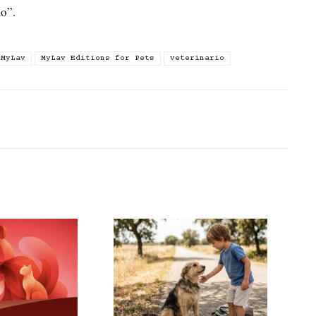
mo”.
MyLav
MyLav Editions for Pets
veterinario