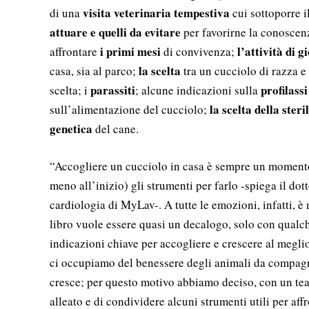
visita veterinaria tempestiva
di una
cui sottoporre i
attuare e quelli da evitare
per favorirne la conoscen
i primi mesi
l’attività di
affrontare
di convivenza;
la scelta
casa, sia al parco;
tra un cucciolo di razza e
parassiti
profilass
scelta; i
; alcune indicazioni sulla
la scelta della ster
sull’alimentazione del cucciolo;
genetica
del cane.
“Accogliere un cucciolo in casa è sempre un momento 
meno all’inizio) gli strumenti per farlo -spiega il dot
cardiologia di MyLav-. A tutte le emozioni, infatti, è
libro vuole essere quasi un decalogo, solo con qualch
indicazioni chiave per accogliere e crescere al megl
ci occupiamo del benessere degli animali da compagn
cresce; per questo motivo abbiamo deciso, con un tea
alleato e di condividere alcuni strumenti utili per af