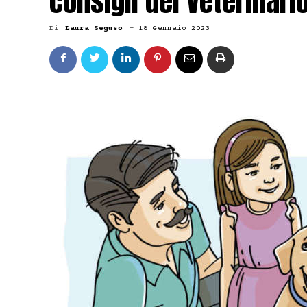
consigli del Veterinari
Di
Laura Seguso
-
18 Gennaio 2023