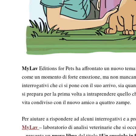
MyLav
Editions for Pets ha affrontato un nuovo tema
come un momento di forte emozione, ma non mancano
interrogativi che ci si pone con il suo arrivo, sia qua
si prepara per la prima volta a intraprendere quello 
vita condiviso con il nuovo amico a quattro zampe.
Per aiutare a rispondere ad alcuni interrogativi e a
MyLav
– laboratorio di analisi veterinarie che si o
nuovo libro
“Un cucciolo in f
– presenta un
dal titolo