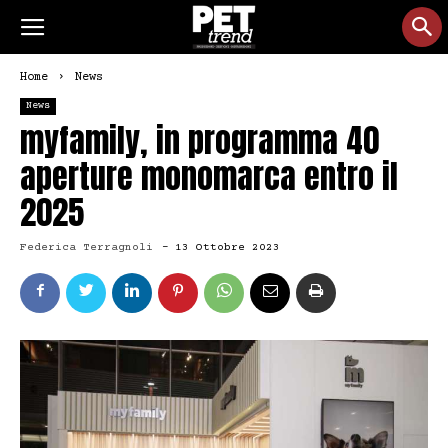
Home
News
News
myfamily, in programma 40
aperture monomarca entro il
2025
Federica Terragnoli
-
13 Ottobre 2023