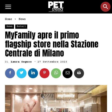
Home
News
News
Retail
MyFamily apre il primo
flagship store nella Stazione
Centrale di Milano
Di
Laura Seguso
-
27 Settembre 2023