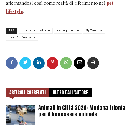
pet
affermandosi così come realtà di riferimento nel
lifestyle
.
TAG
flagship store
medagliette
MyFamily
pet lifestyle
ARTICOLI CORRELATI
ALTRO DALL'AUTORE
Animali in Città 2026: Modena trionfa
per il benessere animale