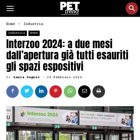
Home
Industria
Industria
News
Interzoo 2024: a due mesi
dall’apertura già tutti esauriti
gli spazi espositivi
Di
Laura Seguso
-
29 Febbraio 2024