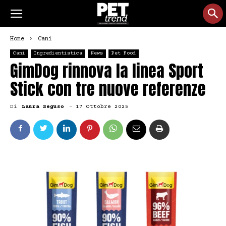
Home
Cani
Cani
Ingredientistica
News
Pet Food
GimDog rinnova la linea Sport
Stick con tre nuove referenze
Di
Laura Seguso
-
17 Ottobre 2025