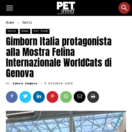
Home
Gatti
Gatti
News
Pet Food
Gimborn Italia protagonista
alla Mostra Felina
Internazionale WorldCats di
Genova
Di
Laura Seguso
-
9 Ottobre 2025