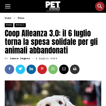
Home
News
News
Retail
Coop Alleanza 3.0: il 6 luglio
torna la spesa solidale per gli
animali abbandonati
Di
Laura Seguso
-
4 Luglio 2024