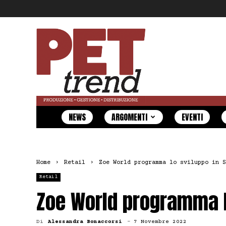
Pet
Trend
NEWS
ARGOMENTI
EVENTI
Home
Retail
Zoe World programma lo sviluppo in S
Retail
Zoe World programma lo
Di
Alessandra Bonaccorsi
-
7 Novembre 2022