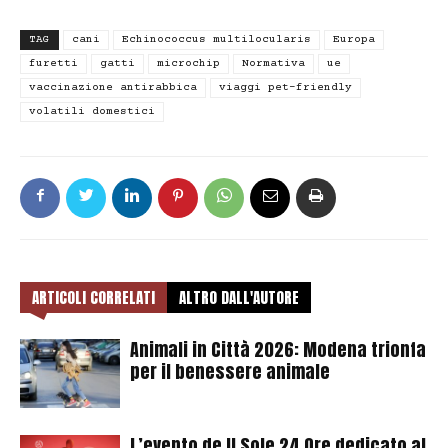
TAG
cani
Echinococcus multilocularis
Europa
furetti
gatti
microchip
Normativa
ue
vaccinazione antirabbica
viaggi pet-friendly
volatili domestici
ARTICOLI CORRELATI
ALTRO DALL'AUTORE
Animali in Città 2026: Modena trionfa
per il benessere animale
L’evento de Il Sole 24 Ore dedicato al