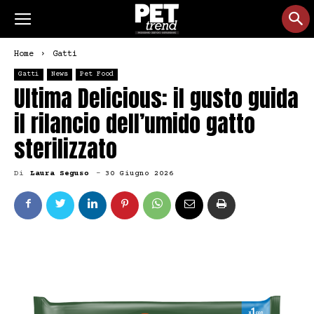
Home
Gatti
Gatti
News
Pet Food
Ultima Delicious: il gusto guida
il rilancio dell’umido gatto
sterilizzato
Di
Laura Seguso
-
30 Giugno 2026