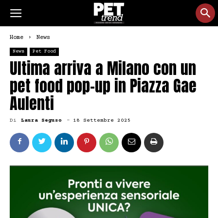
Home
News
News
Pet Food
Ultima arriva a Milano con un
pet food pop-up in Piazza Gae
Aulenti
Di
Laura Seguso
-
18 Settembre 2025