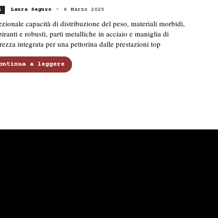
Laura Seguso
-
6 Marzo 2025
i
zionale capacità di distribuzione del peso, materiali morbidi,
piranti e robusti, parti metalliche in acciaio e maniglia di
rezza integrata per una pettorina dalle prestazioni top
ontinua a leggere