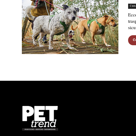
Can
Ecce
tras
sicu
C