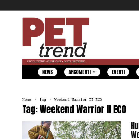
Pet
Trend
NEWS
ARGOMENTI
EVENTI
Home
Tag
Weekend Warrior II ECO
Tag: Weekend Warrior II ECO
Hu
We