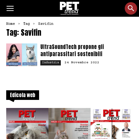
Home
Tag
Savifin
Tag: Savifin
UltraSoundTech propone gli
antiparassitari sostenibili
24 Novembre 2022
Industria
Edicola web