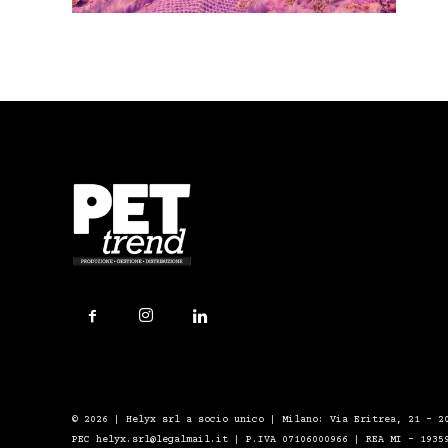
© 2026 | Helyx srl a socio unico | Milano: Via Eritrea, 21 – 2
PEC helyx.srl@legalmail.it | P.IVA 07106000966 | REA MI - 1935