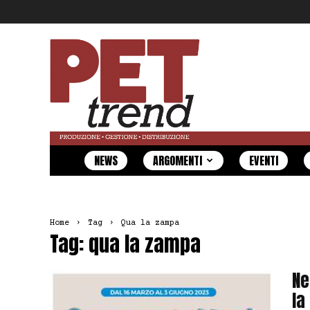
Pet
Trend
NEWS
ARGOMENTI
EVENTI
Home
Tag
Qua la zampa
Tag: qua la zampa
Ne
la