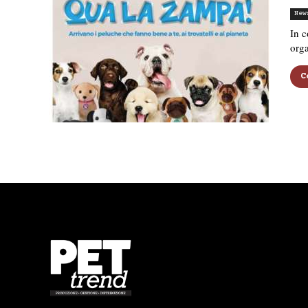
New
In c
orga
C