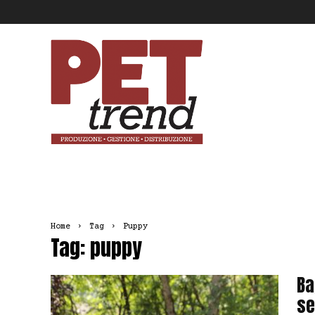
Pet
Trend
Home
Tag
Puppy
Tag: puppy
Ba
se