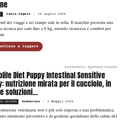
ne
Laura Seguso
-
10 Luglio 2026
i
rend dei viaggi a sei zampe sale in sella. Il marchio presenta una
a tecnica per cani fino a 8 kg, unendo sicurezza e comfort per
tate
ontinua a leggere
contenuto sponsorizzato
olife Diet Puppy Intestinal Sensitive
y: nutrizione mirata per il cucciolo, in
e soluzioni...
Redazione
-
1 Maggio 2026
le aziende
utrizione veterinaria non è più solo risposta a una problematica,
no strumento preventivo e di gestione quotidiana della salute del