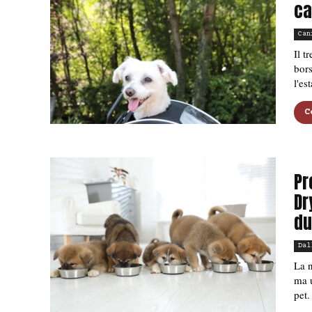
ca
Can
Il t
bors
l'es
C
Pr
Dr
du
Dal
La n
ma u
pet.