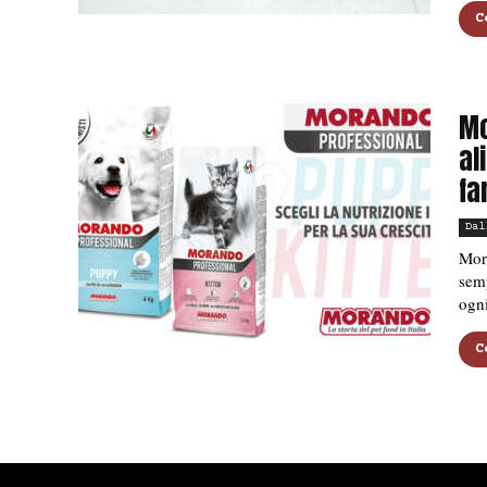
C
Mo
al
fa
Dal
Mora
semp
ogni
C