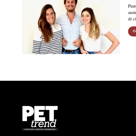
Punt
aume
di c
C