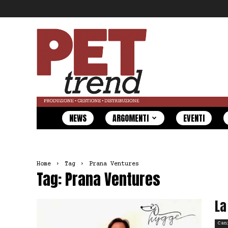
Pet
Trend
NEWS
ARGOMENTI
EVENTI
Home
Tag
Prana Ventures
Tag: Prana Ventures
La
Can