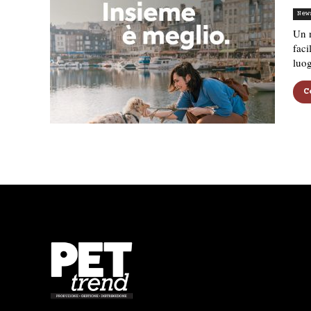
New
Un n
faci
luog
C