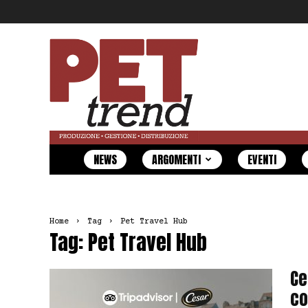
Pet
Trend
NEWS
ARGOMENTI
EVENTI
Home
Tag
Pet Travel Hub
Tag: Pet Travel Hub
Ce
co