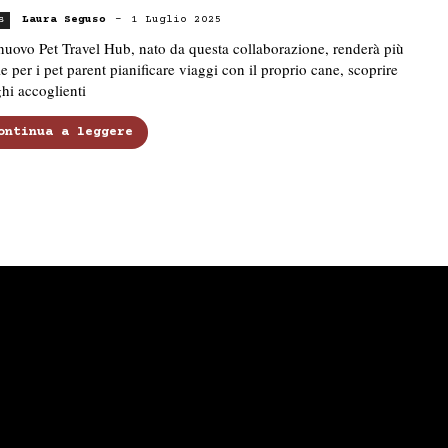
Laura Seguso
-
1 Luglio 2025
s
uovo Pet Travel Hub, nato da questa collaborazione, renderà più
le per i pet parent pianificare viaggi con il proprio cane, scoprire
hi accoglienti
ontinua a leggere