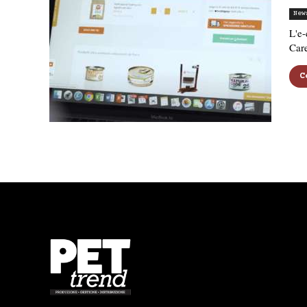
New
L'e-
Care
C