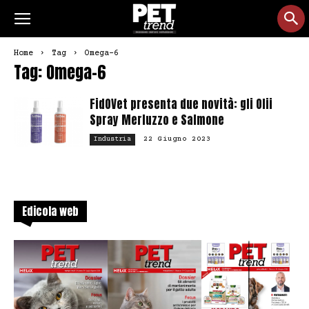
Home
Tag
Omega-6
Tag: Omega-6
FidOVet presenta due novità: gli Olii
Spray Merluzzo e Salmone
22 Giugno 2023
Industria
Edicola web