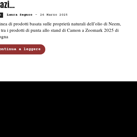
azi...
Laura Seguso
-
26 Marzo 2025
s
inea di prodotti basata sulle proprietà naturali dell’olio di Neem,
 tra i prodotti di punta allo stand di Camon a Zoomark 2025 di
ogna
ontinua a leggere