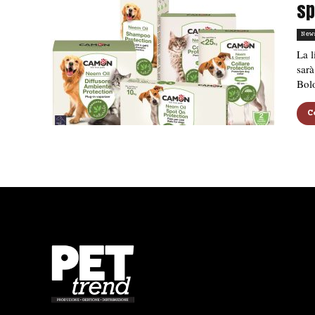
sp
New
La l
sarà
Bol
C