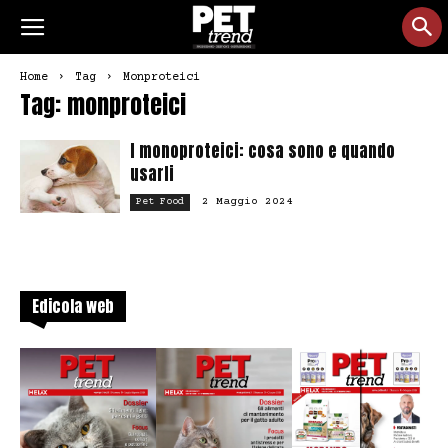
Home
Tag
Monproteici
Tag: monproteici
I monoproteici: cosa sono e quando
usarli
2 Maggio 2024
Pet Food
Edicola web