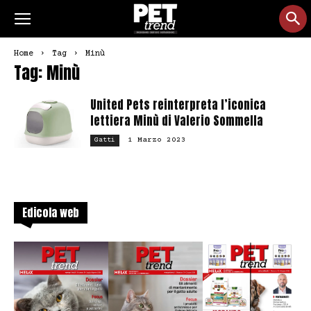
Home
Tag
Minù
Tag: Minù
United Pets reinterpreta l’iconica
lettiera Minù di Valerio Sommella
1 Marzo 2023
Gatti
Edicola web